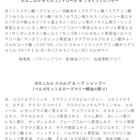
ボタニカル オイルコントロール ＆ フェイスクレンザー
水 / ミリスチン酸 / グリセリン / 水酸化Ｋ / ステアリン酸 / ステアリン酸
グリセリル / パルミチン酸 / ＢＧ / オウゴン根エキス / ビルベリー葉エキ
ス / チガヤ根エキス / チャ葉エキス / オレンジ果汁 / ライム果汁 / リンゴ
果実エキス / レモン果汁 / グレープフルーツ果実エキス / ナツメ果実エキ
ス / サンザシエキス / 海シルト / サンゴ末 / ベルガモット果実油 / ローズ
マリー油 / マンダリンオレンジ果皮油 / ステアロイルグルタミン酸Ｎａ /
スルホコハク酸（Ｃ12−14）パレス−2Ｎａ / ジイソステアリン酸ポリグリ
セリル−10 / ＰＥＧ−8 / ポリクオタニウム−10 / カルボマー
無着色・パラベンフリー・鉱物油フリー・合成香料フリー
ボタニカル スカルプ ＆ ヘア シャンプー
［ベルガモット＆ローズマリー精油の香り］
水、ココイルグリシンＫ、ラウラミドプロピルベタイン、コカミドＤＥ
Ａ、ＤＰＧ、ＰＰＧ−２コカミド、ラウロイルメチルアラニンＮａ、エタ
ノール、レモングラス葉／茎エキス、チョウジエキス、オタネニンジン根
エキス、アマモエキス、リンゴ果実エキス、ライム果汁、オレンジ果汁、
レモン果汁、サンザシエキス、グレープフルーツ果実エキス、ナツメ果実
エキス、マヨラナ葉エキス、キラヤ樹皮エキス、ムクロジエキス、グリチ
ルリチン酸２Ｋ、ベントナイト、ベルガモット果実油、ローズマリー油、
オレンジ果皮油、クエン酸、ＰＥＧ−４０水添ヒマシ油、加水分解シル