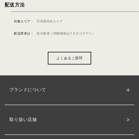
配送方法
対象エリア：
日本国内全エリア
配送業者は：
佐川急便（沖縄地域はクロネコヤマト）
よくあるご質問
ブランドについて
ブランドサイト
クワトロボタニコの理念
製品について
ボタニカルへのこだわり
取り扱い店舗