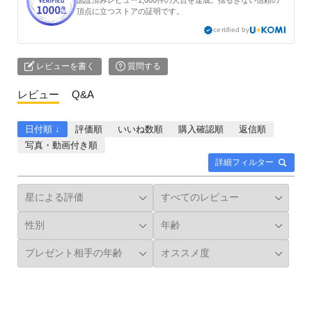
認証済みレビュー1,000件の大台を達成。揺るぎない信頼の
頂点に立つストアの証明です。
certified by
レビューを書く
質問する
レビュー
Q&A
日付順 ↓
評価順
いいね数順
購入確認順
返信順
写真・動画付き順
詳細フィルター