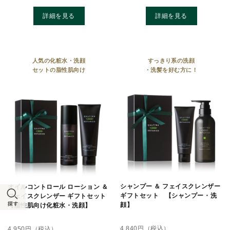
詳細を見る
詳細を見る
人気の化粧水・洗顔
すっきり系の洗顔
セットの脂性肌向け
・洗髪を好む方に！
シャンプー ＆ フェイスクレンザー
オイルコントロール ローション ＆
ギフトセット 【シャンプー・洗
フェイスクレンザー ギフトセット
顔】
【脂性肌向け化粧水・洗顔】
4,840
円（税込）
4,950
円（税込）