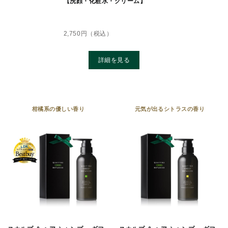
【洗顔・化粧水・クリーム】
2,750
円（税込）
詳細を見る
柑橘系の優しい⾹り
元気が出るシトラスの⾹り