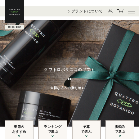
ブランドについて
クワトロボタニコのギフト
大切な方への贈り物に。
季節の
ランキング
予算
肌悩み
おすすめ
で選ぶ
で選ぶ
で選ぶ