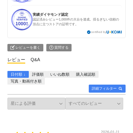
実績ダイヤモンド認定
認証済みレビュー1,000件の大台を達成。揺るぎない信頼の
頂点に立つストアの証明です。
certified by
レビューを書く
質問する
レビュー
Q&A
日付順 ↓
評価順
いいね数順
購入確認順
写真・動画付き順
詳細フィルター
2026-01-11