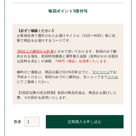
毎回ポイント5倍付与
【必ずご確認ください】
お客様自身で選択されたお届けサイクル（31日〜90日）毎に自
動で商品をお届けするコースです。
2回以上の継続をお約束
とさせて頂いております。初回のみで解
約される場合、初回特別価格と通常購入金額（送料がかかる場合
は送料を含む）の差額、
748円（税込）を請求いたします。
解約のご連絡は、商品お届け日の5日前までに、
マイページ
でお
手続きください。初回のみでのご解約は、当ショップまで
メール
にてご連絡ください。
【2回目以降の支払時期】各回の商品代金は、商品をお届けした
際、その回分を請求いたします。
数量