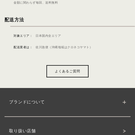
金額に関わらず毎回、
送料無料
配送方法
対象エリア：
日本国内全エリア
配送業者は：
佐川急便（沖縄地域はクロネコヤマト）
よくあるご質問
ブランドについて
ブランドサイト
クワトロボタニコの理念
製品について
ボタニカルへのこだわり
取り扱い店舗