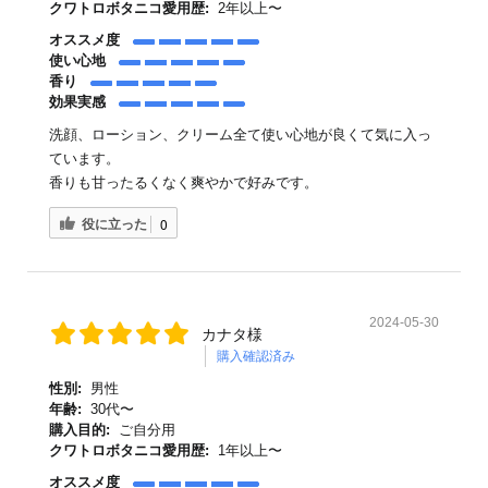
クワトロボタニコ愛用歴:
2年以上〜
オススメ度
使い心地
香り
効果実感
洗顔、ローション、クリーム全て使い心地が良くて気に入っ
ています。
香りも甘ったるくなく爽やかで好みです。
役に立った
0
2024-05-30
カナタ様
購入確認済み
性別:
男性
年齢:
30代〜
購入目的:
ご自分用
クワトロボタニコ愛用歴:
1年以上〜
オススメ度