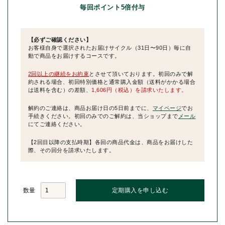
毎回ポイント5倍付与
【必ずご確認ください】
お客様自身で選択されたお届けサイクル（31日〜90日）毎に自
動で商品をお届けするコースです。
2回以上の継続をお約束
とさせて頂いております。初回のみで解
約される場合、初回特別価格と通常購入金額（送料がかかる場合
は送料を含む）の差額、
1,606円（税込）を請求いたします。
解約のご連絡は、商品お届け日の5日前までに、
マイページ
でお
手続きください。初回のみでのご解約は、当ショップまで
メール
にてご連絡ください。
【2回目以降の支払時期】各回の商品代金は、商品をお届けした
際、その回分を請求いたします。
数量