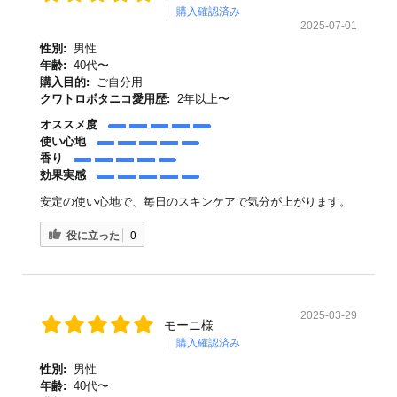
購入確認済み
2025-07-01
性別:
男性
年齢:
40代〜
購入目的:
ご自分用
クワトロボタニコ愛用歴:
2年以上〜
オススメ度
使い心地
香り
効果実感
安定の使い心地で、毎日のスキンケアで気分が上がります。
役に立った
0
2025-03-29
モーニ様
購入確認済み
性別:
男性
年齢:
40代〜