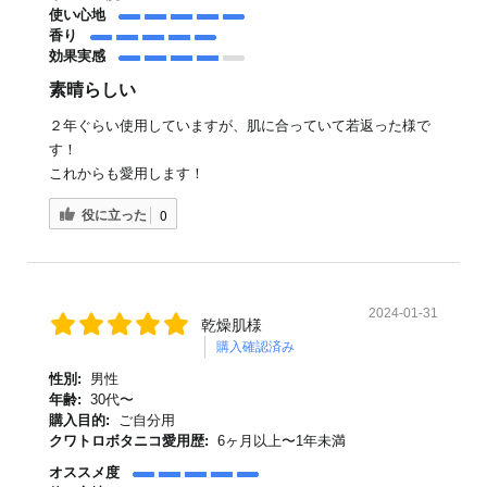
使い心地
香り
効果実感
素晴らしい
２年ぐらい使用していますが、肌に合っていて若返った様で
す！
これからも愛用します！
役に立った
0
2024-01-31
乾燥肌様
購入確認済み
性別:
男性
年齢:
30代〜
購入目的:
ご自分用
クワトロボタニコ愛用歴:
6ヶ月以上〜1年未満
オススメ度