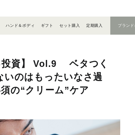
ハンド＆
ボディ
ギフト
セット
購入
定期
購入
ブランド
資】 Vol.9 ベタつく
ないのはもったいなさ過
須の“クリーム”ケア