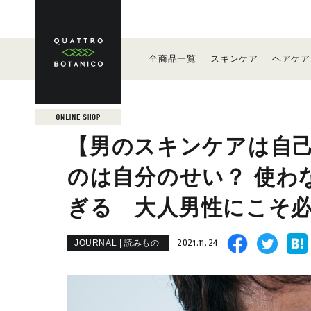
全商品
一覧
スキン
ケア
ヘア
ケア
【男のスキンケアは自己投
のは自分のせい？ 使わ
ぎる 大人男性にこそ必
2021.11.24
JOURNAL | 読みもの