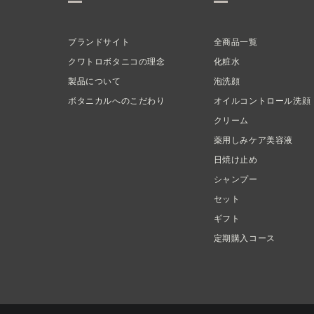
ブランドサイト
全商品一覧
クワトロボタニコの理念
化粧水
製品について
泡洗顔
ボタニカルへのこだわり
オイルコントロール洗顔
クリーム
薬用しみケア美容液
日焼け止め
シャンプー
セット
ギフト
定期購入コース