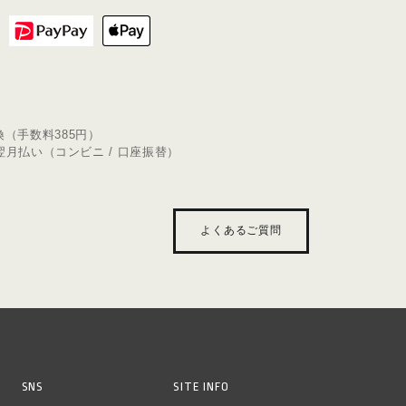
換（⼿数料385円）
e 翌⽉払い（コンビニ / ⼝座振替）
よくあるご質問
SNS
SITE INFO