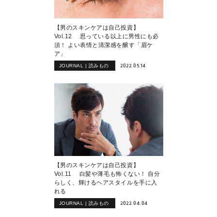
【男のスキンケアは自己投資】
Vol.12 思っている以上に男性にも必
須！ よい表情と清潔感を醸す「眉ケ
ア」
2022.05.14
JOURNAL | 読みもの
【男のスキンケアは自己投資】
Vol.11 白髪や薄毛も怖くない！ 自分
らしく、輝けるヘアスタイルを手に入
れる
2022.04.04
JOURNAL | 読みもの