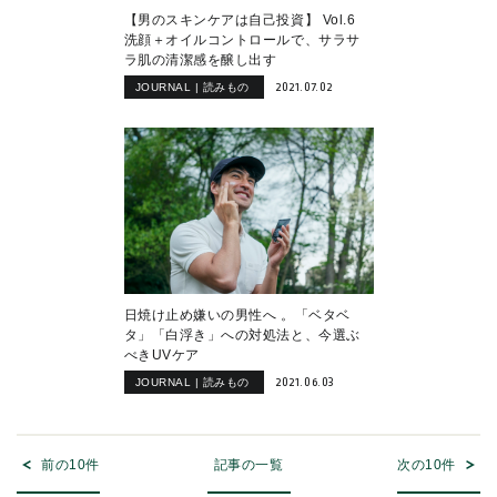
【男のスキンケアは自己投資】 Vol.6
洗顔＋オイルコントロールで、サラサ
ラ肌の清潔感を醸し出す
2021.07.02
JOURNAL | 読みもの
日焼け止め嫌いの男性へ 。「ベタベ
タ」「白浮き」への対処法と、今選ぶ
べきUVケア
2021.06.03
JOURNAL | 読みもの
前の10件
記事の一覧
次の10件