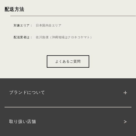
配送方法
対象エリア：
日本国内全エリア
配送業者は：
佐川急便（沖縄地域はクロネコヤマト）
よくあるご質問
ブランドについて
ブランドサイト
クワトロボタニコの理念
製品について
ボタニカルへのこだわり
取り扱い店舗