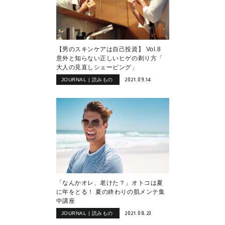
【男のスキンケアは自己投資】 Vol.8
意外と知らない正しいヒゲの剃り方「
大人の見直しシェービング」
2021.09.14
JOURNAL | 読みもの
「なんかオレ、老けた？」オトコは夏
に年をとる！ 夏の終わりの肌メンテ集
中講座
2021.08.23
JOURNAL | 読みもの